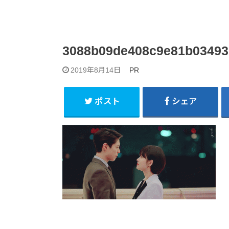
3088b09de408c9e81b03493
2019年8月14日
PR
ポスト
シェア