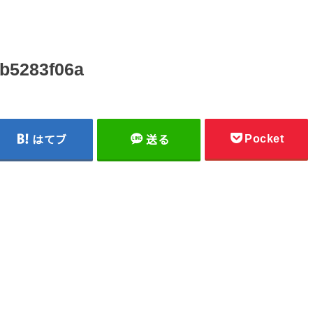
b5283f06a
Pocket
はてブ
送る