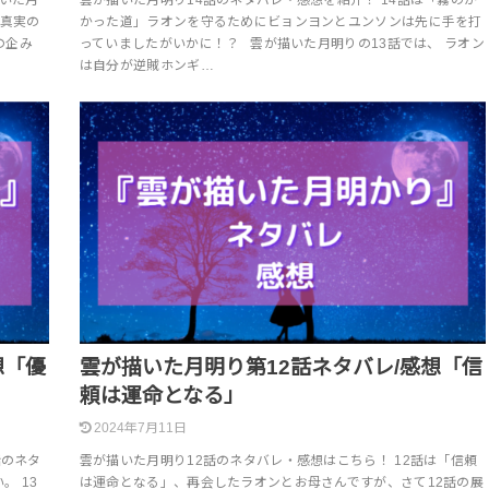
「真実の
かった道」ラオンを守るためにビョンヨンとユンソンは先に手を打
の企み
っていましたがいかに！？ 雲が描いた月明りの13話では、 ラオン
は自分が逆賊ホンギ…
想「優
雲が描いた月明り第12話ネタバレ/感想「信
頼は運命となる」
2024年7月11日
話のネタ
雲が描いた月明り12話のネタバレ・感想はこちら！ 12話は「信頼
 13
は運命となる」、再会したラオンとお母さんですが、さて12話の展