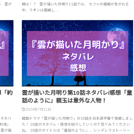
～ 雲が
開は！？ 雲が描いた月明り11話では、 セジャの婚姻が急がれる
中、ラオンは婚姻し…
想「約
雲が描いた月明り第10話ネタバレ/感想「童
話のように」親玉は意外な人物！
2024年7月11日
のネタバ
韓国ドラマ「雲が描いた月明り」の10話を日本語字幕で視聴しまし
「約束」
た！ 10話のネタバレ・感想を紹介していくので見てみてください
 雲が描
ね。 10話のタイトルは「童話のように」、シンデレラストーリー