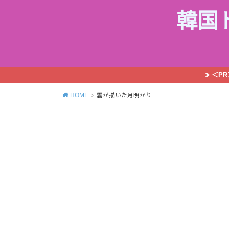
韓国
＜P
HOME
雲が描いた月明かり