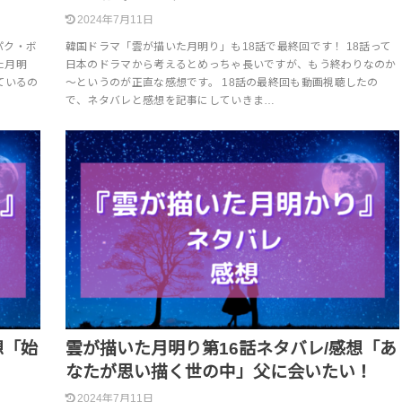
2024年7月11日
パク・ボ
韓国ドラマ「雲が描いた月明り」も18話で最終回です！ 18話って
た月明
日本のドラマから考えるとめっちゃ長いですが、もう終わりなのか
ているの
～というのが正直な感想です。 18話の最終回も動画視聴したの
で、ネタバレと感想を記事にしていきま…
想「始
雲が描いた月明り第16話ネタバレ/感想「あ
なたが思い描く世の中」父に会いたい！
2024年7月11日