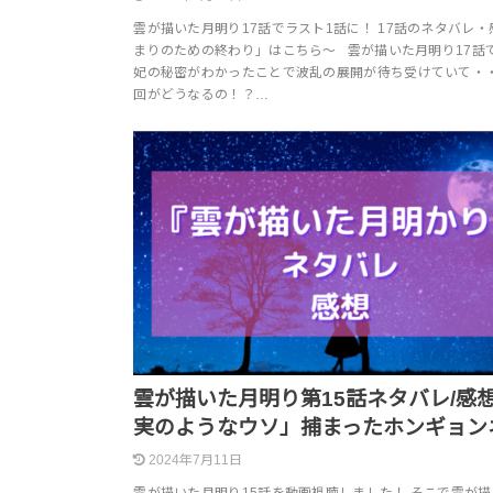
雲が描いた月明り17話でラスト1話に！ 17話のネタバレ
まりのための終わり」はこちら～ 雲が描いた月明り17話
妃の秘密がわかったことで波乱の展開が待ち受けていて・
回がどうなるの！？…
雲が描いた月明り第15話ネタバレ/感
実のようなウソ」捕まったホンギョン
2024年7月11日
雲が描いた月明り15話を動画視聴しました！ そこで雲が