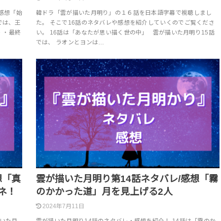
・感想「始
韓ドラ「雲が描いた月明り」の１６話を日本語字幕で視聴しまし
では、王
た。 そこで16話のネタバレや感想を紹介していくのでご覧くださ
・・最終
い。 16話は「あなたが思い描く世の中」 雲が描いた月明り15話
では、 ラオンとヨンは…
想「真
雲が描いた月明り第14話ネタバレ/感想「霧
ネ！
のかかった道」月を見上げる2人
2024年7月11日
描いた月
雲が描いた月明り14話のネタバレ・感想を紹介！ 14話は「霧のか