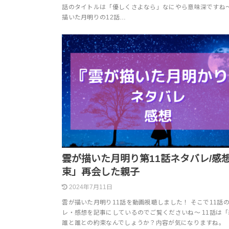
話のタイトルは「優しくさよなら」なにやら意味深ですね
描いた月明りの12話…
雲が描いた月明り第11話ネタバレ/感
束」再会した親子
2024年7月11日
雲が描いた月明り11話を動画視聴しました！ そこで11話
レ・感想を記事にしているのでご覧くださいね～ 11話は
誰と誰との約束なんでしょうか？内容が気になりますね。