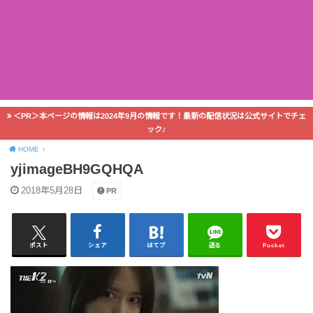
＜PR＞本ページの情報は2024年9月の情報です！最新の配信状況は公式サイトでチェ
ック♪
HOME
yjimageBH9GQHQA
2018年5月28日
PR
ポスト
シェア
はてブ
送る
Pocket