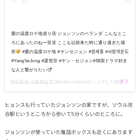
愛の温度ロケ地巡り④ ジョンソンのベランダ こんなとこ
ろにあったのねー笑笑 ここも以前来た時に通り過ぎた場
所
#愛の温度ロケ地 #ヤンセジョン #양세종 #사랑의온도
#YangSeJong #梁世宗 #ヤン・セジョン#韓国ドラマ好き
な人と繋がりたい
양세종 씨 사랑해요
(@ichan.mama)がシェアした投稿 –
201
ヒョンスも行っていたジョンソンの家ですが、ソウル河
合駅というところから歩いて5分くらいのところに。
ジョンソンが使っていた電話ボックスも近くにあります