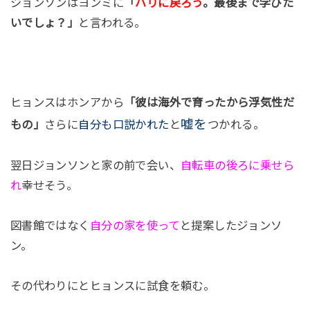
ジョンソンはヨンミに
「
パリに戻ろう
。最後まで学びた
いでしょ？」
と言われる。
ヒョンスはホンアから
「彼は海外で育ったから浮気性だ
嘘を
もの」
さらに
自分も口説かれた
と
つかれる。
翌日ジョンソンと家の前で会い、
自転車の後ろに乗せら
れ
幸せそう。
図書館ではなく
自分の家を使って
と提案したジョンソ
ン。
その代わりにとヒョンスに試食を頼む。