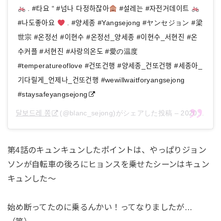
. #타요 “ #넘나 다정하잖아
#설레는 #자전거데이트
#나도좋아요
. #양세종 #Yangsejong #ヤンセジョン #梁
世宗 #온정선 #이현수 #온정선_양세종 #이현수_서현진 #온
수커플 #서현진 #사랑의온도 #愛の温度
#temperatureoflove #건또건행 #양세종_건또건행 #세종아_
기다릴게_언제나_건또건행 #wewillwaitforyangsejong
#staysafeyangsejong
달보드레 쫑
(@blanc_sejong)がシェアした投稿 –
2020年 7月月17日午前8時06分PDT
第4話のキュンキュンしたポイントは、やっぱりジョン
ソンが自転車の後ろにヒョンスを乗せたシーンはキュン
キュンした～
始め断ってたのに乗るんかい！ってなりましたが…