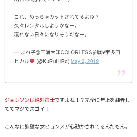
これ、めっちゃカットされてるよね？
久々レンタルしようかなー。
寝れない日々になりそうだなー。
— よね子@三浦大知COLORLESS参戦
♥️
宇多田
ヒカル
(@KuRuHiRo)
May 6, 2019
ジョンソンは絶対策士
ですよね！？完全に年上を翻弄し
ててマジでスゴイ！
こんなに鉄壁な女ヒョンスが心動かされてるんだもん。