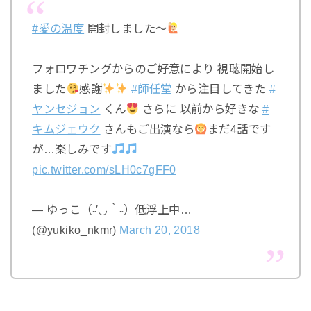
#愛の温度
開封しました〜
フォロワチングからのご好意により 視聴開始し
ました
感謝
#師任堂
から注目してきた
#
ヤンセジョン
くん
さらに 以前から好きな
#
キムジェウク
さんもご出演なら
まだ4話です
が…楽しみです
pic.twitter.com/sLH0c7gFF0
— ゆっこ（˶′◡‵˶）低浮上中…
(@yukiko_nkmr)
March 20, 2018