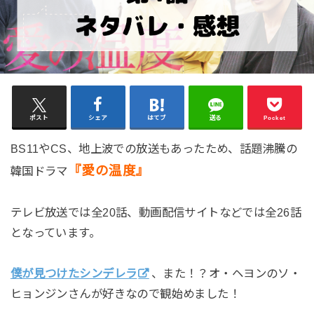
ポスト
シェア
はてブ
送る
Pocket
BS11やCS、地上波での放送もあったため、話題沸騰の
『愛の温度』
韓国ドラマ
テレビ放送では全20話、動画配信サイトなどでは全26話
となっています。
僕が見つけたシンデレラ
、また！？オ・ヘヨンのソ・
ヒョンジンさんが好きなので観始めました！