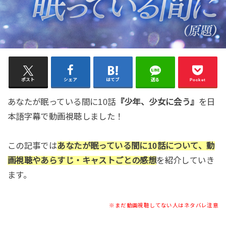
ポスト
シェア
はてブ
送る
Pocket
あなたが眠っている間に10話
『少年、少女に会う』
を日
本語字幕で動画視聴しました！
この記事では
あなたが眠っている間に10話について、動
画視聴やあらすじ・キャストごとの感想
を紹介していき
ます。
※まだ動画視聴してない人はネタバレ注意