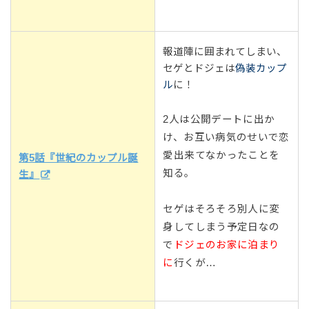
報道陣に囲まれてしまい、
セゲとドジェは
偽装カップ
ル
に！
2人は公開デートに出か
け、お互い病気のせいで恋
愛出来てなかったことを
第5話『世紀のカップル誕
知る。
生』
セゲはそろそろ別人に変
身してしまう予定日なの
で
ドジェのお家に泊まり
に
行くが…