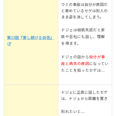
ウミの事故は自分が原因だ
と責めているセゲは別人の
まま姿を消してしまう。
ドジェは相貌失認だと家
族や会社にも話し、理解
第13話『愛し続ける自信』
を得ます。
ドジェの話から
自分が事
故と病気の原因
になってい
たことを知ったセゲは…
ドジェに正直に話したセゲ
は、ドジェから距離を置き
別れたいと…