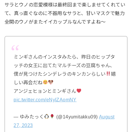
サラとウノの恋愛模様は最終回まで楽しませてくれてい
て、真っ直ぐなのに不器用なサラと、甘いマスクで魅力
全開のウノがまたイイカップルなんですよね～
ミンギさんのインスタみたら、昨日のヒップタ
ッチの女王に出てたマルチーズの豆腐ちゃん、
僕が見つけたシンデレラのキンカンらしい
嬉
しい再会だね
アンジェヒョンとミンギさん
pic.twitter.com/eNyIZAomNY
— ゆみたっく
(@14yumitakku09)
August
27, 2023