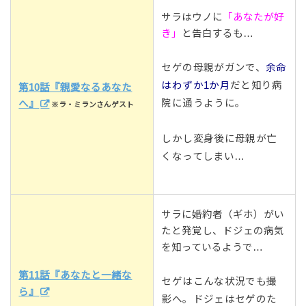
サラはウノに
「あなたが好
き」
と告白するも…
セゲの母親がガンで、
余命
はわずか1か月
だと知り病
第10話『親愛なるあなた
院に通うように。
へ』
※ラ・ミランさんゲスト
しかし変身後に母親が亡
くなってしまい…
サラに婚約者（ギホ）がい
たと発覚し、ドジェの病気
を知っているようで…
第11話『あなたと一緒な
セゲはこんな状況でも撮
ら』
影へ。ドジェはセゲのた