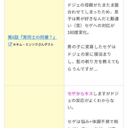
ドジェの母親がたまたま居
合わせてしまったため、息
子は男が好きなんだと勘違
い（笑）セゲへの対応が
180度変化。
第6話『男同士の同棲？』
※キム・ミンソクさんゲスト
男の子に変身したセゲは
ドジェの家に寝泊まり
し、髭の剃り方を教えても
らうんですが…
セゲからキス
しますがドジ
ェの反応がよくわからな
い。
セゲは悩み+体調不良で倒