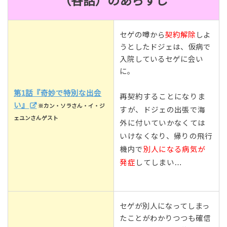
（各話）のあらすじ
セゲの噂から
契約解除
しよ
うとしたドジェは、仮病で
入院しているセゲに会い
に。
第1話『奇妙で特別な出会
再契約することになりま
い』
※カン・ソラさん・イ・ジ
すが、ドジェの出張で海
ェユンさんゲスト
外に付いていかなくては
いけなくなり、帰りの飛行
機内で
別人になる病気が
発症
してしまい…
セゲが別人になってしまっ
たことがわかりつつも確信