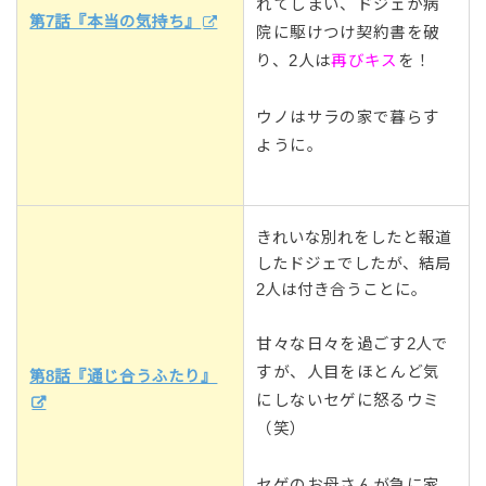
れてしまい、ドジェが病
第7話『本当の気持ち』
院に駆けつけ契約書を破
り、2人は
再びキス
を！
ウノはサラの家で暮らす
ように。
きれいな別れをしたと報道
したドジェでしたが、結局
2人は付き合うことに。
甘々な日々を過ごす2人で
すが、人目をほとんど気
第8話『通じ合うふたり』
にしないセゲに怒るウミ
（笑）
セゲのお母さんが急に家