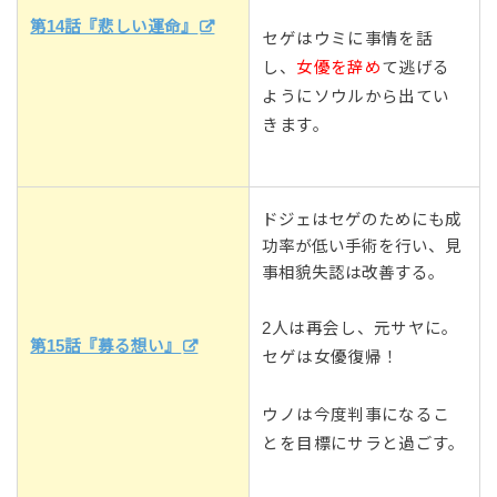
第14話『悲しい運命』
セゲはウミに事情を話
し、
女優を辞め
て逃げる
ようにソウルから出てい
きます。
ドジェはセゲのためにも成
功率が低い手術を行い、見
事相貌失認は改善する。
2人は再会し、元サヤに。
第15話『募る想い』
セゲは女優復帰！
ウノは今度判事になるこ
とを目標にサラと過ごす。