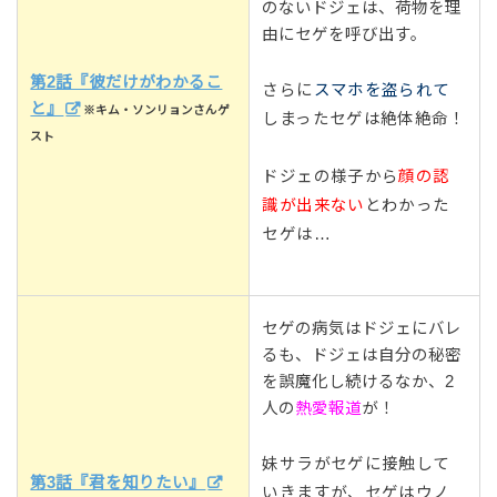
のないドジェは、荷物を理
由にセゲを呼び出す。
第2話『彼だけがわかるこ
さらに
スマホを盗られて
と』
※キム・ソンリョンさんゲ
しまったセゲは絶体絶命！
スト
ドジェの様子から
顔の認
識が出来ない
とわかった
セゲは…
セゲの病気はドジェにバレ
るも、ドジェは自分の秘密
を誤魔化し続けるなか、2
人の
熱愛報道
が！
妹サラがセゲに接触して
第3話『君を知りたい』
いきますが、セゲはウノ