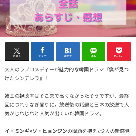
ポスト
シェア
はてブ
送る
Pocket
大人のラブコメディーが魅力的な韓国ドラマ『僕が見つ
けたシンデレラ』！
韓国の視聴率はそこまで高くなかったそうですが、最終
回につれうなぎ登りに。放送後の話題と日本の放送で人
気がじわじわと人気が出ていた韓国ドラマ。
イ・ミンギ×ソ・ヒョンジン
の問題を抱えた2人の新感覚