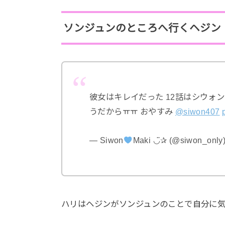
ソンジュンのところへ行くヘジン
彼女はキレイだった 12話はシウォ
うだからㅠㅠ おやすみ
@siwon407
— Siwon
Maki ◡̈✰ (@siwon_only
ハリはヘジンがソンジュンのことで自分に