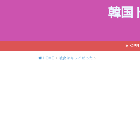
韓国
＜P
HOME
彼女はキレイだった