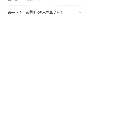
麗―レイー花萌ゆる8人の皇子たち