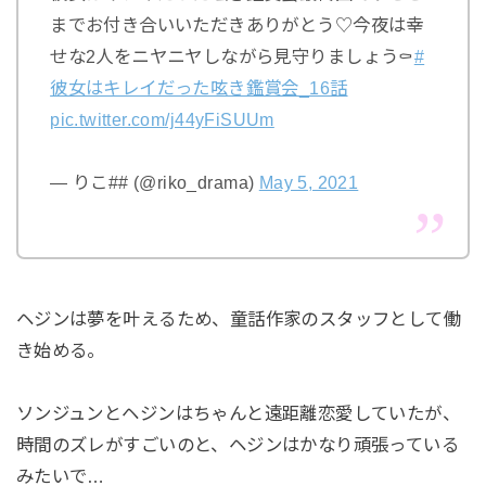
までお付き合いいただきありがとう♡今夜は幸
せな2人をニヤニヤしながら見守りましょう⚰
#
彼女はキレイだった呟き鑑賞会_16話
pic.twitter.com/j44yFiSUUm
— りこ## (@riko_drama)
May 5, 2021
ヘジンは夢を叶えるため、童話作家のスタッフとして働
き始める。
ソンジュンとヘジンはちゃんと遠距離恋愛していたが、
時間のズレがすごいのと、ヘジンはかなり頑張っている
みたいで…