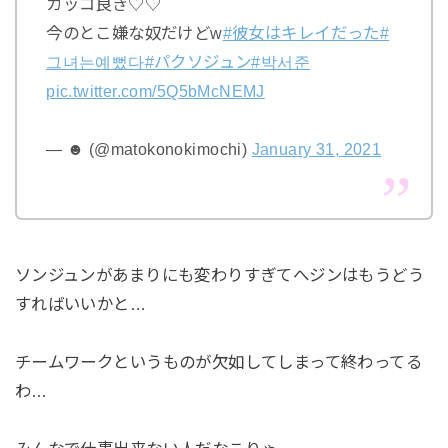
カッコ良き♡♡
今のとこ嫌な奴だけどw
#彼女はキレイだった
#
그녀는예뻤다
#パクソジュン
#박서준
pic.twitter.com/5Q5bMcNEMJ
— ☻ (@matokonokimochi)
January 31, 2021
ソンジュンがあまりにも変わりすぎてへジンはもうどう
すればいいかと…
チームワークというものが欠如してしまって終わってる
わ…