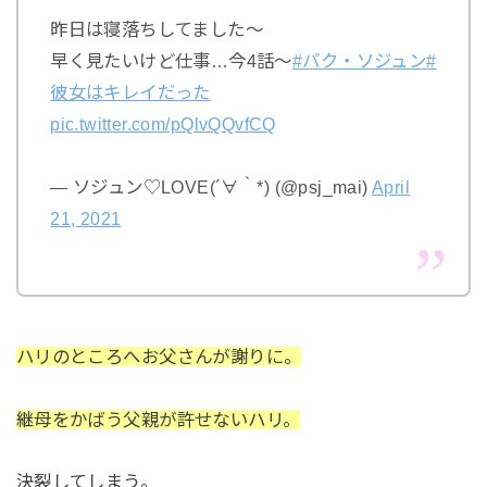
昨日は寝落ちしてました〜
早く見たいけど仕事…今4話〜
#パク・ソジュン
#
彼女はキレイだった
pic.twitter.com/pQlvQQvfCQ
— ソジュン♡LOVE(´∀｀*) (@psj_mai)
April
21, 2021
ハリのところへお父さんが謝りに。
継母をかばう父親が許せないハリ。
決裂してしまう。