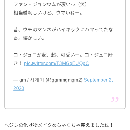
ファン・ジョンウムが凄いっ（笑）
相当鬱陶しいけど、ウマいねー。
昔、ウチのマンネがハイキックにハマってたな
ぁ。懐かしい。
コ・ジュニが超、超、可愛いー。コ・ジュニ好
き！
pic.twitter.com/T3MGqEUQpC
— gm / 시게미 (@ggmmgmgm2)
September 2,
2020
へジンの化け物メイクめちゃくちゃ笑えましたね！