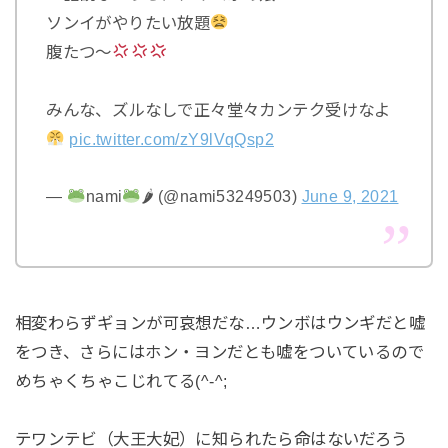
ソンイがやりたい放題
腹たつ〜
みんな、ズルなしで正々堂々カンテク受けなよ
pic.twitter.com/zY9lVqQsp2
—
nami
🌶 (@nami53249503)
June 9, 2021
相変わらずギョンが可哀想だな…ウンボはウンギだと嘘
をつき、さらにはホン・ヨンだとも嘘をついているので
めちゃくちゃこじれてる(^-^;
テワンテビ（大王大妃）に知られたら命はないだろう