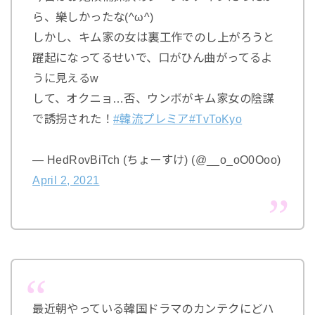
ら、樂しかったな(^ω^)
しかし、キム家の女は裏工作でのし上がろうと
躍起になってるせいで、口がひん曲がってるよ
うに見えるw
して、オクニョ…否、ウンボがキム家女の陰謀
で誘拐された！
#韓流プレミア
#TvToKyo
— HedRovBiTch (ちょーすけ) (@__o_oO0Ooo)
April 2, 2021
最近朝やっている韓国ドラマのカンテクにどハ