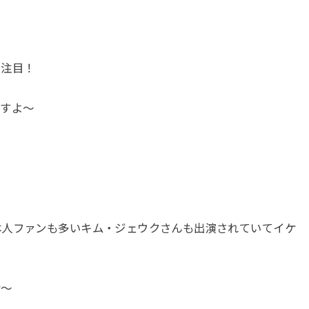
も注目！
ますよ～
本人ファンも多いキム・ジェウクさんも出演されていてイケ
な～