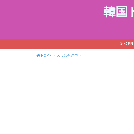
韓国
＜P
HOME
メリは外泊中