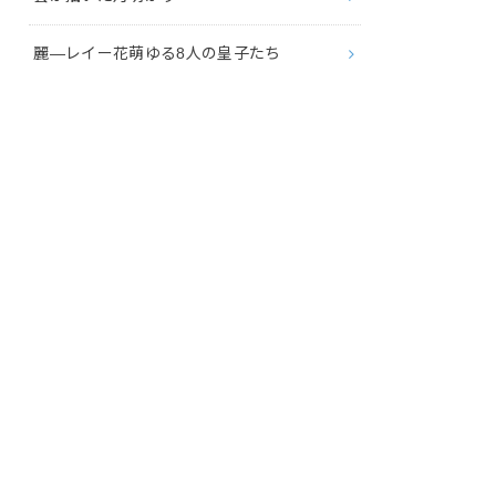
麗―レイー花萌ゆる8人の皇子たち