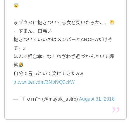
まずウヌに抱きついてる女ど突いたろか、、
←すまん、口悪い
抱きついていいのはメンバーとAROHAだけや
ぞ。。
ほんで相合傘すな！わざわざ近づかんといて爆
笑
自分で言っといて笑けてきたww
pic.twitter.com/3Nbl9Q0ckW
— °ｆｏｍ°○ (@mayuk_astro)
August 31, 2018