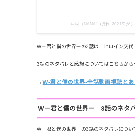
나나（NANA）(@js_20215)
W－君と僕の世界ーの3話は「ヒロイン交代
3話のネタバレと感想についてはこちらから
→
W-君と僕の世界-全話動画視聴と
W－君と僕の世界ー 3話のネタ
W－君と僕の世界ーの3話のネタバレについ