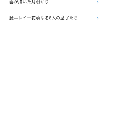
雲が描いた月明かり
麗―レイー花萌ゆる8人の皇子たち