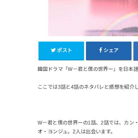
ポスト
シェア
韓国ドラマ「W－君と僕の世界ー」を日本
ここでは3話と4話のネタバレと感想を紹介
W－君と僕の世界ーの1話、2話では、カン
オ・ヨンジュ。2人は出会います。