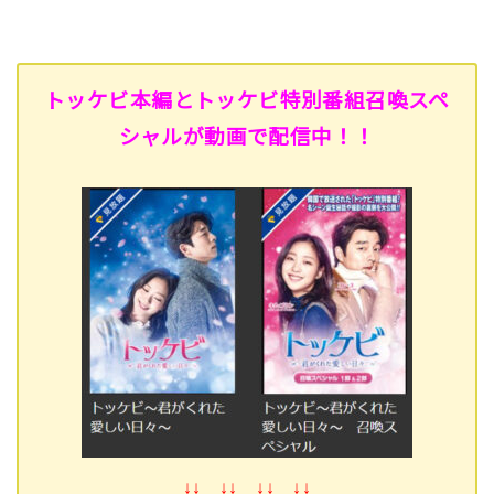
トッケビ本編とトッケビ特別番組召喚スペ
シャルが動画で配信中！！
↓↓ ↓↓ ↓↓ ↓↓