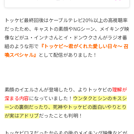
第4話 『胸に刺さる剣』
トッケビ最終回後はケーブルテレビ20％以上の高視聴率
剣が見えることがわかったトッケビだったが、いざ
だったため、キャストの素顔やNGシーン、メイキング映
それがわかると未練もあるしどうしたいのか自分で
像などがユ・インナさんとイ・ドンウクさんがラジオ番
もわからずウンタクを避けてしまう。なぜ避けられ
ているのかわからず、花嫁になる気満々だったウン
組のような形で
『トッケビ～君がくれた愛しい日々～ 召
タクは怒って火を消して呼び出す。剣を抜くと自分
喚スペシャル』
として配信がありました！
は素敵になれると言ったトッケビだが…
第5話 『芽生え始めた恋心』
素顔のイエルさんが登場したり、よりトッケビの
理解が
深まる内容
になっていました！
ウンタクとシンのキスシ
ウンタクは何故か冷たいトッケビに違和感がありつ
ーンの裏側だったり、死神やトッケビの面白いやりとり
つも一緒に住むことに。自分の部屋が与えられて上
が実はアドリブ
だったことも判明！
機嫌。ウンタクに素っ気ない態度だったがどんどん
惹かれていく自分がいて、君の彼氏は俺だ発言をし
トッケビロスだったからその後のメイキング映像などが
てしまう。たまたまウンタクの未来が見えてしま