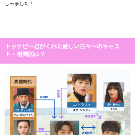
しみました！
憶が残っていた！
第16話（最終回）『侘びしく燦爛たるトッケビ』
サニーは最後死神に会い、知らない人のふりをし顔
トッケビ～君がくれた愛しい日々～のキャス
だけ見る。便りは出さないとウンタクのドラマ内で
ト・相関図は？
死神に伝え姿を消してしまった！ウンタクは普通に
車で帰宅していたが、人をかばって事故にあってし
まう！死神と号泣するトッケビに見送られて現世を
去るが、自分が戻ってくるまで生きて待っててと伝
えたウンタクだが…