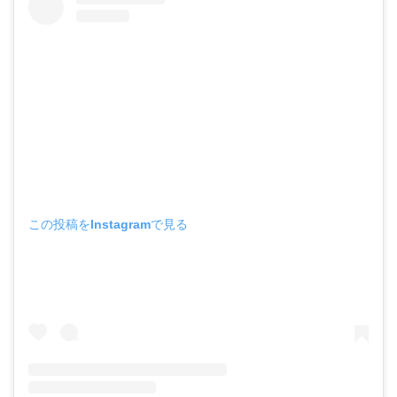
初恋を自覚したトッケビのメモが自分のことじゃな
いとスルーするウンタク。大学受験のときテヒ（チ
ョン・ヘイン）と再会するが、その姿を不快に思う
トッケビｗ死神はキム・シンの妹（王妃）の絵を見
ると何故か涙。急に胸に痛みが走るとウンタクは剣
が抜けるようになっていた！焦ったトッケビは突き
飛ばしてしまう。
この投稿をInstagramで見る
第8話 『花嫁の証明』
初恋をかなりこじらせているトッケビだが、ウンタ
クは優しく寄り添う。さらっと告白され喜んでいる
様子のウンタクだが、剣を抜かなければ命が危な
い。剣を抜くためだけに今生きていることを教えら
れたトッケビ。ウンタクもまた、剣を抜くとトッケ