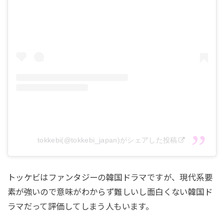
第13話 『死神に与えられた罰』
死神は今まで無作為に力を使ってきたことが職権乱
用として罰を受けることに。前世の記憶を見せら
れ、自分が今までしてきたことへの後悔にさいなま
れる。死神の正体を知ったトッケビはウンタクと一
緒に家を出るが、死神のとの楽しかった記憶は忘れ
られない。パクがウンタクとサニーを狙っているた
めトッケビは対決へ！しかし刺さっていたトッケビ
の剣は抜け、その剣でパクを斬ることが出来たのだ
が…
tokkebi(@tokkebi_japan)がシェアした投稿
トッケビはファンタジーの韓国ドラマですが、現代系要
第14話 『忘却』
素が強いので意味がわからず難しいし面白くない韓国ド
トッケビは神のはからいで全員に忘れ無の中をただ
ラマだって評価してしまう人もいます。
さまよっていたが、ウンタクの呼びかけで9年後に再