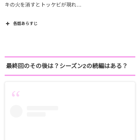
キの火を消すとトッケビが現れ…
各話あらすじ
第1話 『トッケビの花嫁』
第1話はなぜキム・シンがトッケビになってしまった
かの背景が描かれていた。永遠の命を終わりにする
最終回のその後は？シーズン2の続編はある？
ために花嫁を捜していたトッケビ。火を吹き消すと
呼び出されてしまう女子高生ウンタクと出会い、首
筋にあるあざがトッケビの花嫁の証拠だと言う彼女
だが…
第2話 『優しいウソ』
ウンタクは初のカナダにウキウキで楽しい時間を過