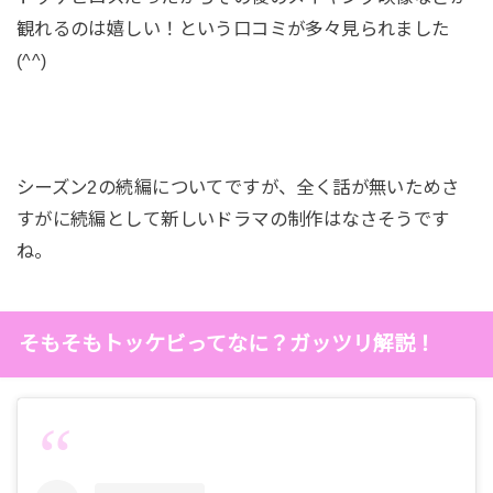
い、そこに自分の存在がなかったためショックを受
観れるのは嬉しい！という口コミが多々見られました
ける。死神はスマホを与えられさっそくサニーを登
(^^)
録し、電話で話す。
第6話 『トッケビと死神の悩み』
シーズン2の続編についてですが、全く話が無いためさ
すがに続編として新しいドラマの制作はなさそうです
死神はサニーに自分のことをキム・ウビンと名乗り
ね。
今度は名刺が無いのかと言われ困ってしまう。なかな
か無になることに腹がくくれないトッケビは1日1日
とどんどんずらしていってしまう。シヌに別れを告
そもそもトッケビってなに？ガッツリ解説！
げウンタクに剣を抜いてもらおうとするが抜けず。
そこでウンタクにキスされるが…
第7話 『初恋』