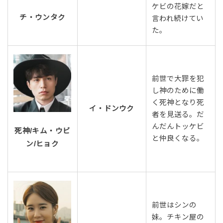
ケビの花嫁だと
チ・ウンタク
言われ続けてい
た。
前世で大罪を犯
し神のために働
く死神となり死
イ・ドンウク
者を見送る。だ
んだんトッケビ
死神/キム・ウビ
と仲良くなる。
ン/ヒョク
前世はシンの
妹。チキン屋の