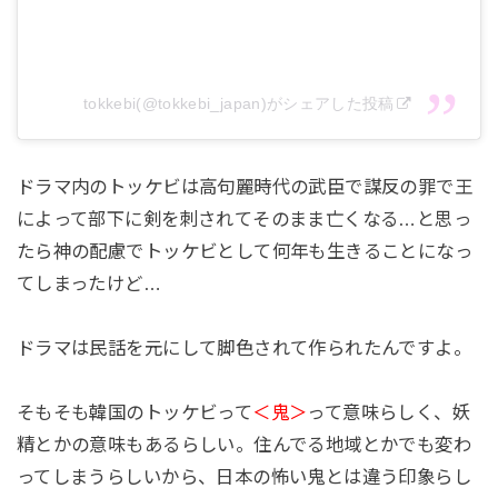
ビは無になってしまうことを死神から聞き悲しくな
ってしまう。
tokkebi(@tokkebi_japan)がシェアした投稿
第9話 『行方不明』
真実を知ったウンタクは誰にも行方を告げず家から
ドラマ内のトッケビは高句麗時代の武臣で謀反の罪で王
出て行ってしまう！心配するトッケビは探し回るが
によって部下に剣を刺されてそのまま亡くなる…と思っ
なかなか見つからない！そこで死神に頼んで処理漏
たら神の配慮でトッケビとして何年も生きることになっ
れとしてウンタクを申請するが、すぐに申請が通っ
てしまったけど…
てしまいまた命の危険が迫ってしまう。救出するこ
とに成功し、お互いの気持ちを確かめ合った2人はま
ドラマは民話を元にして脚色されて作られたんですよ。
た元通りに。死神はサニーの腕をつかんでしまい、
生まれ変わる前を見てしまう！
そもそも韓国のトッケビって
＜鬼＞
って意味らしく、妖
精とかの意味もあるらしい。住んでる地域とかでも変わ
ってしまうらしいから、日本の怖い鬼とは違う印象らし
第10話 『掛け軸の女性』