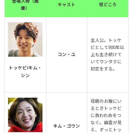
登場人物（画
キャスト
役どころ
像）
主人公。トッケ
ビとして900年以
コン・ユ
上も生き続けて
いてウンタクに
トッケビ/キム・
初恋をする。
シン
母親のお腹にい
るときトッケビ
に救われ命をつ
なぐ。幽霊が見
キム・ゴウン
え、ずっとトッ