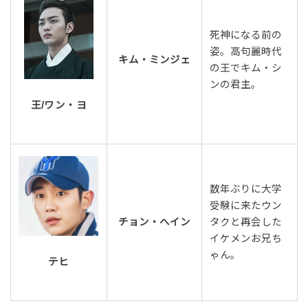
死神になる前の
姿。高句麗時代
キム・ミンジェ
の王でキム・シ
ンの君主。
王/ワン・ヨ
数年ぶりに大学
受験に来たウン
チョン・へイン
タクと再会した
イケメンお兄ち
ゃん。
テヒ