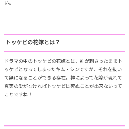
い。
サニーがキム・シンの妹だとわかり高句麗時代のこ
とを本人に聞く死神。当時ワン・ヨは師であるパ
ク・チュンホンに言われるがままにコントロールさ
れている王で、亡き王の遺言でシンの妹ソンが王妃
として皇宮へ行くが、ジュンホンが邪悪だと気づい
トッケビの花嫁とは？
ても権力を握っているため成す術なかった。一方20
歳を迎えたウンタクは母の保険金も手に入り、トッ
ドラマの中のトッケビの花嫁とは、剣が刺さったままト
ケビと初キスをしてもらう。
ッケビとなってしまったキム・シンですが、それを抜い
て無になることができる存在。神によって花嫁が現れて
真実の愛がなければトッケビは死ぬことが出来ないって
第11話 『兄妹の再会』
ことですね！
前世が妹だと知ったトッケビはサニーのところへ連
日行きプレゼント攻撃！しかしサニーは前世がとか
言われても…と拒絶しつつもとりあえずトッケビと話
すことに。死神の帽子をかぶり姿を消していたが、