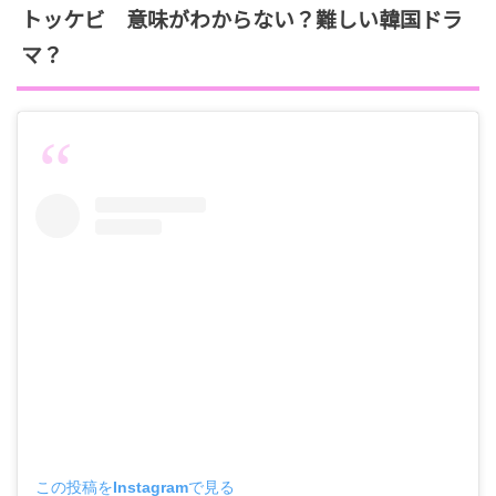
サニーに帽子を振り払われ姿を現してしまう！死の
トッケビ 意味がわからない？難しい韓国ドラ
危険が迫っているウンタクだったがトッケビが助け
マ？
てくれる。しかし今後も死の運命は付きまとうこと
となるが…
第12話 『神の問い』
神はドクファの身体を借りて今までトッケビやウン
タク、死神の運命を変えてきたことが発覚！自分の
前世の記憶がないことからサニーの前世の記憶をキ
スし確認する死神。自分がワン・ヨでウンタク、ト
ッケビ、サニーも知ってしまう。パク・チュンホン
は2人（トッケビ、死神）を破滅に導くため行動し始
めウンタクとトッケビ、後輩死神に接触する。
この投稿をInstagramで見る