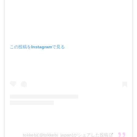
ごす。花嫁だと言い張るウンタクが気になるトッケ
ビはいつ呼び出されてもいいようにソワソワしてい
た。ウンタクは家出しバイト先のチキン屋で寝泊ま
り。社長は捜しに来た叔母を追い払ってくれるが、
ヤクザに連れ去られてしまった！
この投稿をInstagramで見る
第3話 『救出作戦』
サニーと死神は赤いコートの女の導きにより出会
う。ウンタクのピンチを助けに行ったトッケビと死
神。韓国を発つというトッケビにウンタクは強が
る。お互い気になる存在になっていたが、ずっと剣
が見えない＝花嫁ではないと思っていたトッケビ。
結局ウンタクは剣が見えていた！
tokkebi(@tokkebi_japan)がシェアした投稿