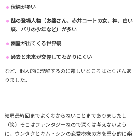
会する。神と赤いコートの女により死神だけはトッ
伏線が多い
ケビの記憶があった。ウンタクが火を消すたびに現
謎の登場人物（お婆さん、赤井コートの女、神、白い
れるトッケビだが記憶がないため怪しまれてしま
う。カナダからエアメールが届いたウンタクだがそ
蝶、パリの少年など）が多い
れも記憶になく、カナダに行くがまたしてもそこに
幽霊が出てくる世界観
トッケビが（笑）
過去と未来が交差してわかりにくい
など、個人的に理解するのに難しいところはたくさんあ
第15話 『思い出の地へ』
りました。
カナダへ行ったウンタクはなんとなく記憶が戻りそ
うになりながらも思いだせず、トッケビにまた恋を
する。ウンタクの未来に自分がいたことがわかりニ
ヤニヤするが、放たれる辛辣な言葉に表情は曇る。
結局最終回までよくわからないことまでありましたし
しかしトッケビとの日々の記憶が戻ったウンタクは
（笑）そこはファンタジーなので深くは考えないよう
すぐトッケビを呼び出しまたラブラブに！サニーは
に、ウンタクとキム・シンの恋愛模様の方を重点的に楽
死神と何食わぬ顔でまた会うが、実は神の配慮で記