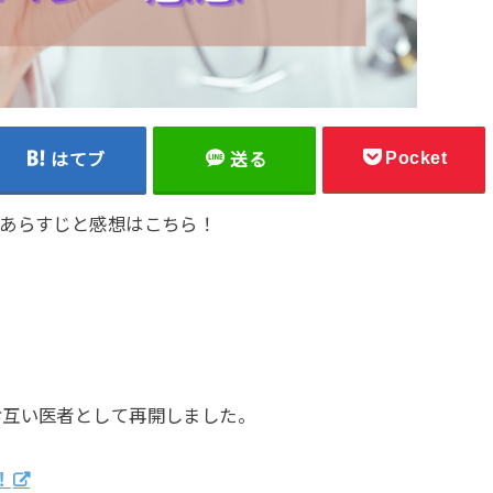
Pocket
はてブ
送る
、あらすじと感想はこちら！
お互い医者として再開しました。
！