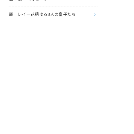
麗―レイー花萌ゆる8人の皇子たち