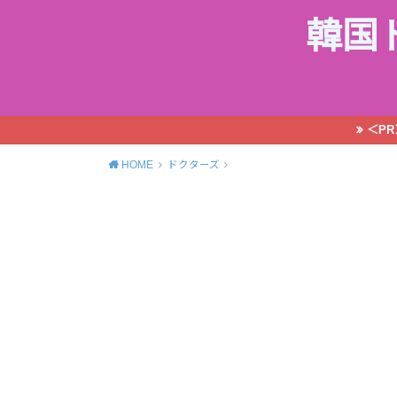
韓国
＜P
HOME
ドクターズ