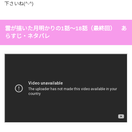
下さいね(^-^)
雲が描いた月明かりの1話～18話（最終回） あ
らすじ・ネタバレ