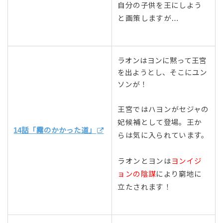
自分の子供を王にしよう
と画策しますが…
ラオンはヨンに黙って王宮
を出ようとし、そこにユン
ソンが！
王宮ではハヨンがセジャの
妃候補として登場。王か
14話「霧のかかった道」
らは気に入られています。
ラオンとヨンは
ヨンイジ
ョンの陰謀
により窮地に
立たされます！