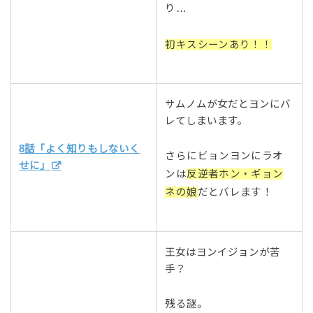
り…
初キスシーンあり！！
サムノムが女だとヨンにバ
レてしまいます。
8話「よく知りもしないく
さらにビョンヨンにラオ
せに」
ンは
反逆者ホン・ギョン
ネの娘
だとバレます！
王女はヨンイジョンが苦
手？
残る謎。