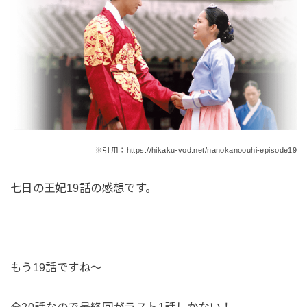
※引用：https://hikaku-vod.net/nanokanoouhi-episode19
七日の王妃19話の感想です。
もう19話ですね～
全20話なので最終回がラスト1話しかない！