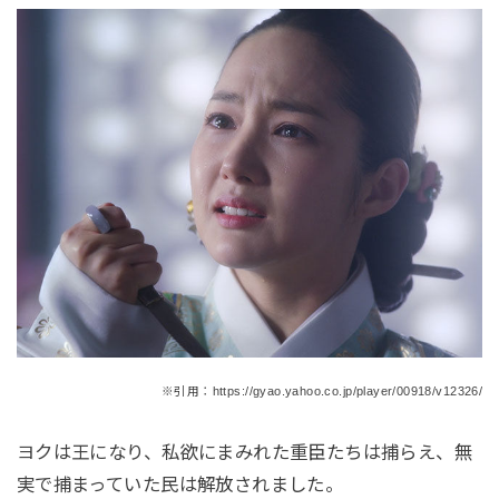
※引用：https://gyao.yahoo.co.jp/player/00918/v12326/
ヨクは王になり、私欲にまみれた重臣たちは捕らえ、無
実で捕まっていた民は解放されました。