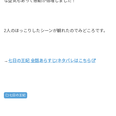
な空気もあって感動が倍増しました！
2人のほっこりしたシーンが観れたのでみどころです。
→
七日の王妃 全話あらすじ/ネタバレはこちら
七日の王妃
ポスト
シェア
はてブ
送る
Pocket