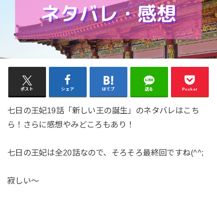
ポスト
シェア
はてブ
送る
Pocket
七日の王妃19話「新しい王の誕生」のネタバレはこち
ら！さらに感想やみどころもあり！
七日の王妃は全20話なので、そろそろ最終回ですね(^^;
寂しい～