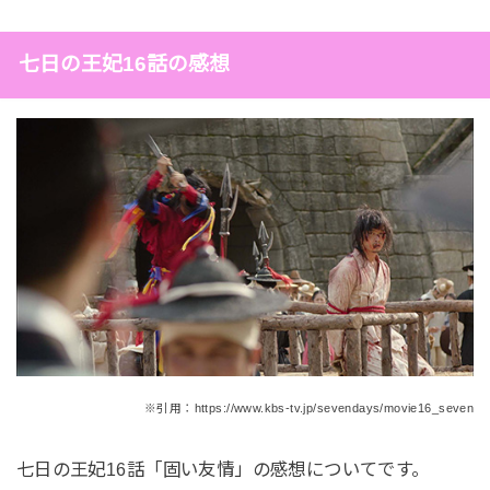
七日の王妃16話の感想
※引用：https://www.kbs-tv.jp/sevendays/movie16_seven
七日の王妃16話「固い友情」の感想についてです。