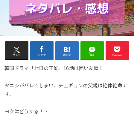
ポスト
シェア
はてブ
送る
Pocket
韓国ドラマ「七日の王妃」16話は固い友情！
タニシがバレてしまい、チェギョンの父親は絶体絶命で
す。
ヨクはどうする！？