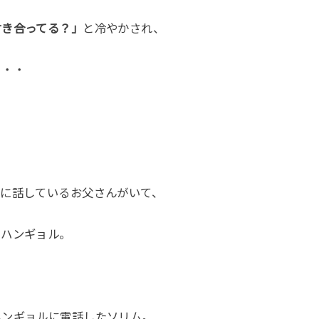
付き合ってる？」
と冷やかされ、
・・・
うに話しているお父さんがいて、
るハンギョル。
ハンギョルに電話したソリム。