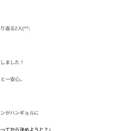
る2人(^^;
院しました！
っと一安心。
ヨンがハンギョルに
合ってから決めようと？」