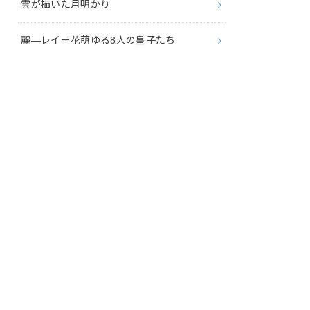
雲が描いた月明かり
麗―レイー花萌ゆる8人の皇子たち