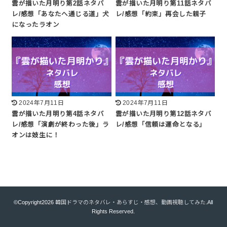
雲が描いた月明り第2話ネタバ
雲が描いた月明り第11話ネタバ
レ/感想「あなたへ通じる道」犬
レ/感想「約束」再会した親子
になったラオン
2024年7月11日
2024年7月11日
雲が描いた月明り第4話ネタバ
雲が描いた月明り第12話ネタバ
レ/感想「演劇が終わった後」ラ
レ/感想「信頼は運命となる」
オンは妓生に！
©Copyright2026
韓国ドラマのネタバレ・あらすじ・感想、動画視聴してみた
.All
Rights Reserved.