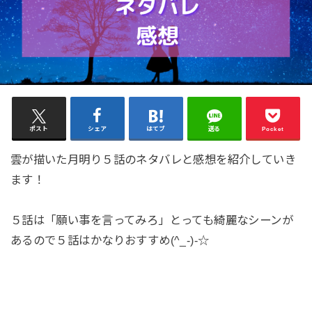
ポスト
シェア
はてブ
送る
Pocket
雲が描いた月明り５話のネタバレと感想を紹介していき
ます！
５話は「願い事を言ってみろ」とっても綺麗なシーンが
あるので５話はかなりおすすめ(^_-)-☆