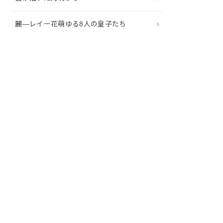
麗―レイー花萌ゆる8人の皇子たち