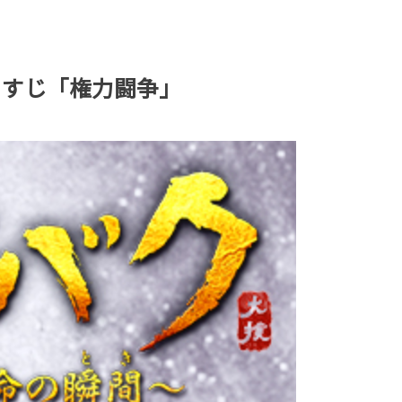
らすじ「権力闘争」