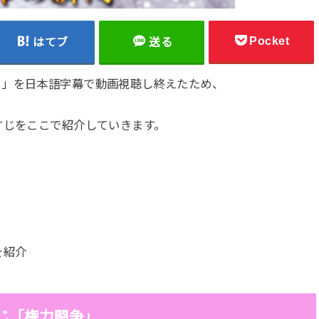
Pocket
はてブ
送る
）」を日本語字幕で動画視聴し終えたため、
すじをここで紹介していきます。
を紹介
じ「権力闘争」