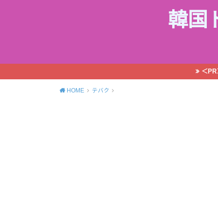
韓国
＜P
HOME
テバク